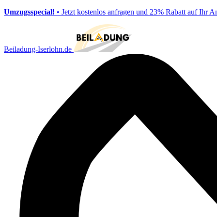
Umzugsspecial!
• Jetzt kostenlos anfragen und 23% Rabatt auf Ihr A
Beiladung-Iserlohn.de