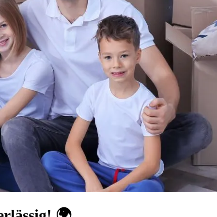
rlässig! 🌍