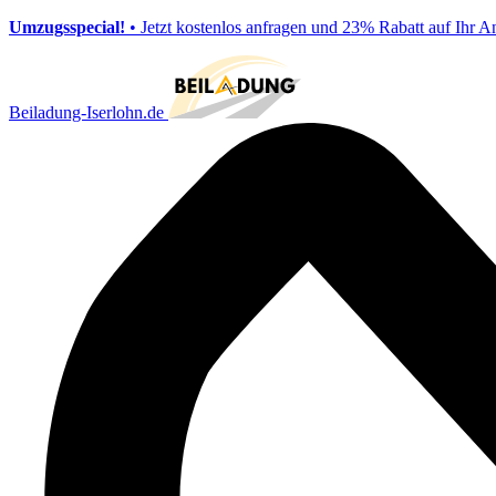
Umzugsspecial!
• Jetzt kostenlos anfragen und 23% Rabatt auf Ihr A
Beiladung-Iserlohn.de